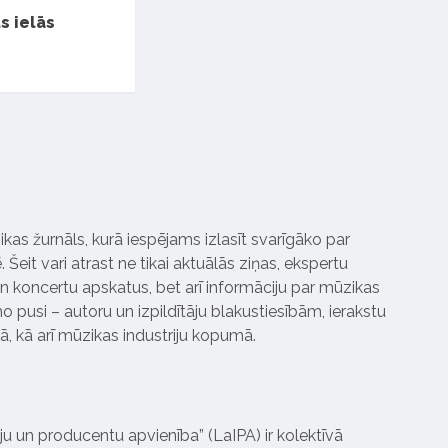
ts ielās
ikas žurnāls, kurā iespējams izlasīt svarīgāko par
Šeit vari atrast ne tikai aktuālās ziņas, ekspertu
 koncertu apskatus, bet arī informāciju par mūzikas
 pusi – autoru un izpildītāju blakustiesībām, ierakstu
pā, kā arī mūzikas industriju kopumā.
tāju un producentu apvienība” (LaIPA) ir kolektīvā