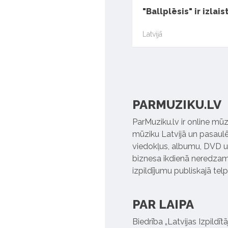
"Ballplēsis" ir izlais
Latvijā
PARMUZIKU.LV
ParMuziku.lv ir online mūz
mūziku Latvijā un pasaulē. 
viedokļus, albumu, DVD un
biznesa ikdienā neredzamo
izpildījumu publiskajā tel
PAR LAIPA
Biedrība „Latvijas Izpildī