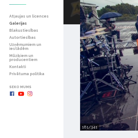
Atļaujas un licences
Galerijas
Blakustiesības
Autortiesības
Uzņēmumiem un
iestādēm
Mūziķiem un
producentiem
Kontakti
Privātuma politika
SEKO MUMS
181/341