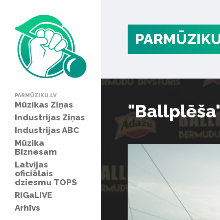
PARMŪZIKU
PARMŪZIKU.LV
Mūzikas Ziņas
"Ballplēša
Industrijas Ziņas
Industrijas ABC
Mūzika
Biznesam
Latvijas
oficiālais
dziesmu TOPS
RIGaLIVE
Arhīvs