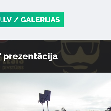
.LV
/ GALERIJAS
" prezentācija