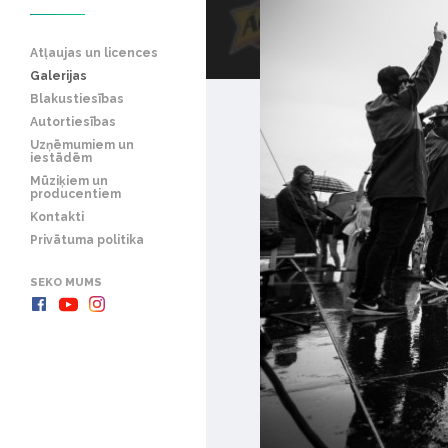
Atļaujas un licences
Galerijas
Blakustiesības
Autortiesības
Uzņēmumiem un
iestādēm
Mūziķiem un
producentiem
Kontakti
Privātuma politika
SEKO MUMS