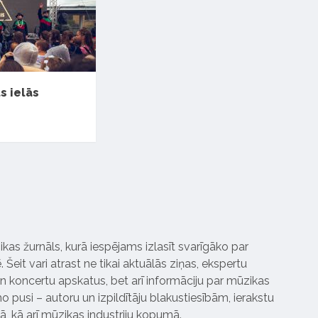
ts ielās
ikas žurnāls, kurā iespējams izlasīt svarīgāko par
Šeit vari atrast ne tikai aktuālās ziņas, ekspertu
 koncertu apskatus, bet arī informāciju par mūzikas
 pusi – autoru un izpildītāju blakustiesībām, ierakstu
pā, kā arī mūzikas industriju kopumā.