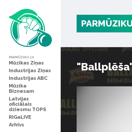
PARMŪZIKU
PARMŪZIKU.LV
Mūzikas Ziņas
"Ballplēša
Industrijas Ziņas
Industrijas ABC
Mūzika
Biznesam
Latvijas
oficiālais
dziesmu TOPS
RIGaLIVE
Arhīvs