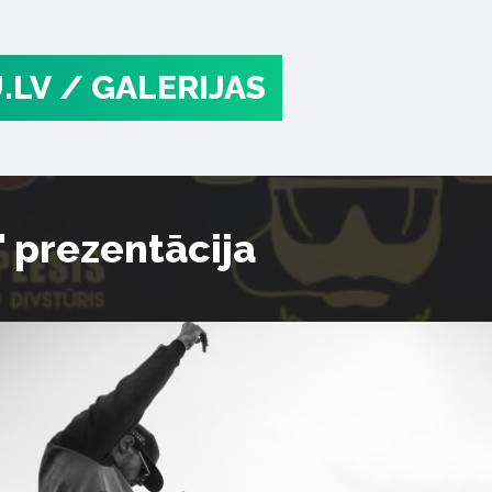
.LV
/ GALERIJAS
" prezentācija