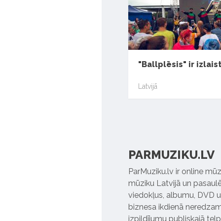
"Ballplēsis" ir izlais
Latvijā
PARMUZIKU.LV
ParMuziku.lv ir online mūz
mūziku Latvijā un pasaulē. 
viedokļus, albumu, DVD un
biznesa ikdienā neredzamo
izpildījumu publiskajā tel