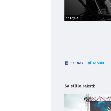
161/341
Dalīties
Ieteikt
Saistītie raksti: