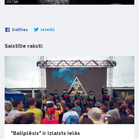
121/341
Dalīties
Ieteikt
Saistītie raksti:
"Ballplēsis" ir izlaists ielās