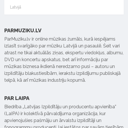
Latvijā
PARMUZIKU.LV
ParMuziku.lv ir online mūzikas žurnāls, kurā iespējams
izlasīt svarīgāko par mūziku Latvijā un pasaulē. Šeit vari
atrast ne tikai aktuālās ziņas, ekspertu viedokļus, albumu,
DVD un koncertu apskatus, bet arī informāciju par
mūzikas biznesa ikdienā neredzamo pusi – autoru un
izpildītāju blakustiesībām, ierakstu izpildījumu publiskajā
telpā, kā arī mūzikas industriju kopumā.
PAR LAIPA
Biedrība „Latvijas Izpildītāju un producentu apvienība”
(LaIPA) ir kolektīvā pārvaldījuma organizācija, kur
apvienojušies pašmāju un ārvalstu izpildītāji un
fonogrammu producenti, lai iestātos par savām tiesībām