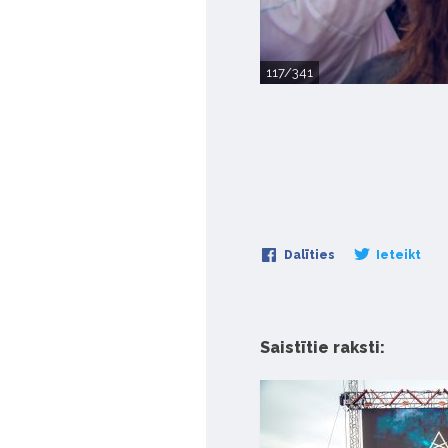
117/341
Dalīties
Ieteikt
Saistītie raksti: