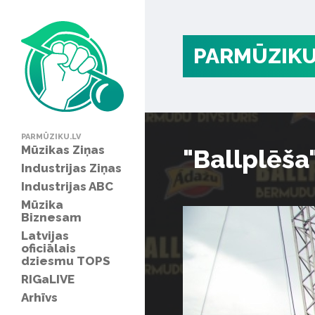
PARMŪZIKU
PARMŪZIKU.LV
Mūzikas Ziņas
"Ballplēša
Industrijas Ziņas
Industrijas ABC
Mūzika
Biznesam
Latvijas
oficiālais
dziesmu TOPS
RIGaLIVE
Arhīvs