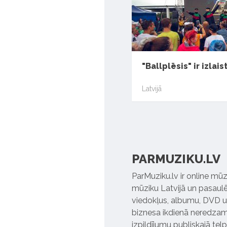
"Ballplēsis" ir izlais
Latvijā
PARMUZIKU.LV
ParMuziku.lv ir online mūz
mūziku Latvijā un pasaulē. 
viedokļus, albumu, DVD un
biznesa ikdienā neredzamo
izpildījumu publiskajā tel