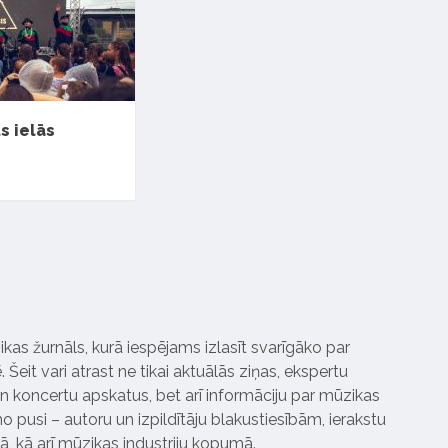
ts ielās
ikas žurnāls, kurā iespējams izlasīt svarīgāko par
Šeit vari atrast ne tikai aktuālās ziņas, ekspertu
 koncertu apskatus, bet arī informāciju par mūzikas
 pusi – autoru un izpildītāju blakustiesībām, ierakstu
pā, kā arī mūzikas industriju kopumā.