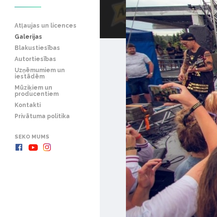
Atļaujas un licences
Galerijas
Blakustiesības
Autortiesības
Uzņēmumiem un
iestādēm
Mūziķiem un
producentiem
Kontakti
Privātuma politika
SEKO MUMS