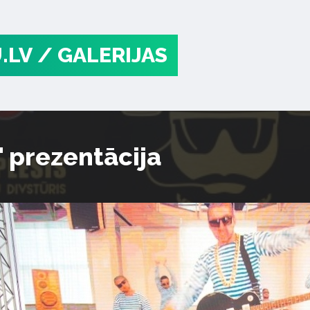
.LV
/ GALERIJAS
" prezentācija