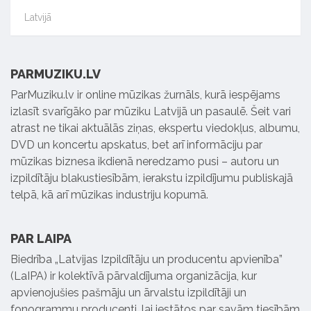
Latvijā
PARMUZIKU.LV
ParMuziku.lv ir online mūzikas žurnāls, kurā iespējams
izlasīt svarīgāko par mūziku Latvijā un pasaulē. Šeit vari
atrast ne tikai aktuālās ziņas, ekspertu viedokļus, albumu,
DVD un koncertu apskatus, bet arī informāciju par
mūzikas biznesa ikdienā neredzamo pusi – autoru un
izpildītāju blakustiesībām, ierakstu izpildījumu publiskajā
telpā, kā arī mūzikas industriju kopumā.
PAR LAIPA
Biedrība „Latvijas Izpildītāju un producentu apvienība”
(LaIPA) ir kolektīvā pārvaldījuma organizācija, kur
apvienojušies pašmāju un ārvalstu izpildītāji un
fonogrammu producenti, lai iestātos par savām tiesībām