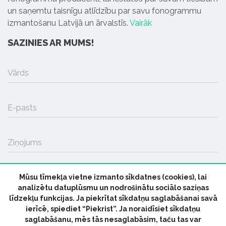
un saņemtu taisnīgu atlīdzību par savu fonogrammu
izmantošanu Latvijā un ārvalstīs.
Vairāk
SAZINIES AR MUMS!
Vārds
E-pasts
Ziņojums
Mūsu tīmekļa vietne izmanto sīkdatnes (cookies), lai
SŪTĪT
analizētu datuplūsmu un nodrošinātu sociālo saziņas
līdzekļu funkcijas. Ja piekrītat sīkdatņu saglabāšanai savā
ierīcē, spiediet “Piekrist”. Ja noraidīsiet sīkdatņu
saglabāšanu, mēs tās nesaglabāsim, taču tas var