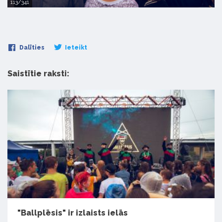
113/341
Dalīties
Ieteikt
Saistītie raksti:
"Ballplēsis" ir izlaists ielās