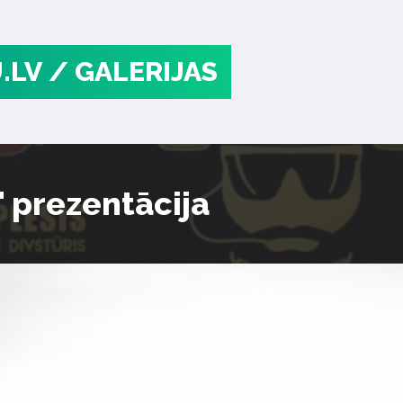
.LV
/ GALERIJAS
" prezentācija