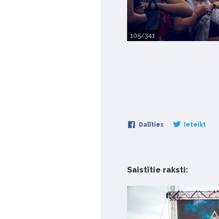
105/341
Dalīties
Ieteikt
Saistītie raksti: