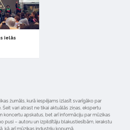
ts ielās
ikas žurnāls, kurā iespējams izlasīt svarīgāko par
Šeit vari atrast ne tikai aktuālās ziņas, ekspertu
 koncertu apskatus, bet arī informāciju par mūzikas
 pusi – autoru un izpildītāju blakustiesībām, ierakstu
pā, kā arī mūzikas industriju kopumā.