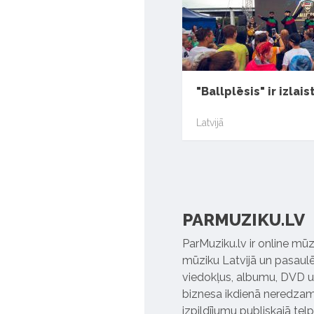
"Ballplēsis" ir izlais
Latvijā
PARMUZIKU.LV
ParMuziku.lv ir online mūz
mūziku Latvijā un pasaulē. 
viedokļus, albumu, DVD un
biznesa ikdienā neredzamo
izpildījumu publiskajā tel