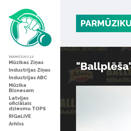
PARMŪZIKU
PARMŪZIKU.LV
Mūzikas Ziņas
"Ballplēša
Industrijas Ziņas
Industrijas ABC
Mūzika
Biznesam
Latvijas
oficiālais
dziesmu TOPS
RIGaLIVE
Arhīvs