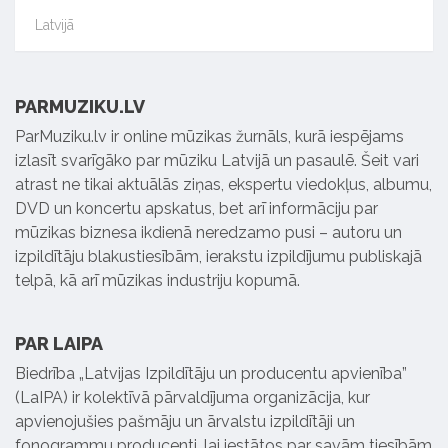
Latvijā
PARMUZIKU.LV
ParMuziku.lv ir online mūzikas žurnāls, kurā iespējams
izlasīt svarīgāko par mūziku Latvijā un pasaulē. Šeit vari
atrast ne tikai aktuālās ziņas, ekspertu viedokļus, albumu,
DVD un koncertu apskatus, bet arī informāciju par
mūzikas biznesa ikdienā neredzamo pusi – autoru un
izpildītāju blakustiesībām, ierakstu izpildījumu publiskajā
telpā, kā arī mūzikas industriju kopumā.
PAR LAIPA
Biedrība „Latvijas Izpildītāju un producentu apvienība”
(LaIPA) ir kolektīvā pārvaldījuma organizācija, kur
apvienojušies pašmāju un ārvalstu izpildītāji un
fonogrammu producenti, lai iestātos par savām tiesībām