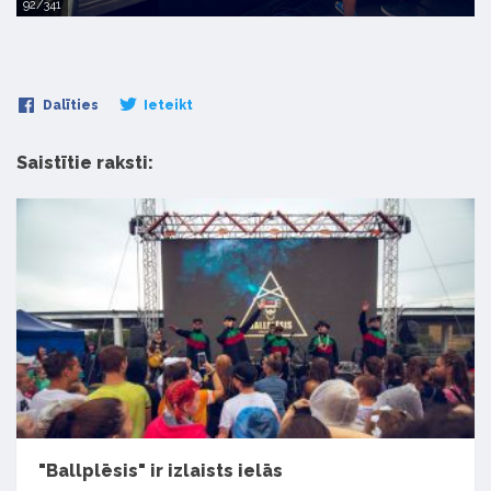
92/341
Dalīties
Ieteikt
Saistītie raksti:
"Ballplēsis" ir izlaists ielās