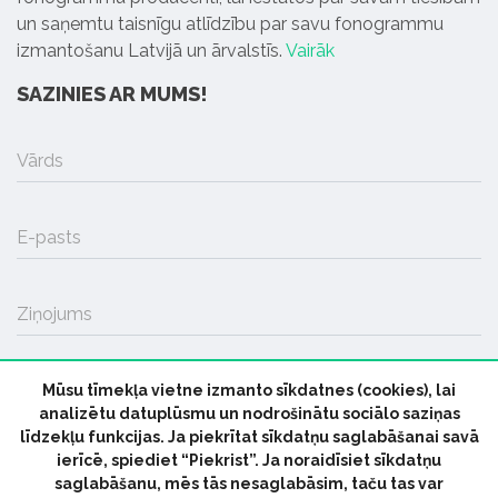
un saņemtu taisnīgu atlīdzību par savu fonogrammu
izmantošanu Latvijā un ārvalstīs.
Vairāk
SAZINIES AR MUMS!
Vārds
E-pasts
Ziņojums
Mūsu tīmekļa vietne izmanto sīkdatnes (cookies), lai
SŪTĪT
analizētu datuplūsmu un nodrošinātu sociālo saziņas
līdzekļu funkcijas. Ja piekrītat sīkdatņu saglabāšanai savā
ierīcē, spiediet “Piekrist”. Ja noraidīsiet sīkdatņu
saglabāšanu, mēs tās nesaglabāsim, taču tas var