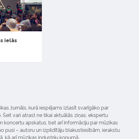
ts ielās
ikas žurnāls, kurā iespējams izlasīt svarīgāko par
Šeit vari atrast ne tikai aktuālās ziņas, ekspertu
 koncertu apskatus, bet arī informāciju par mūzikas
 pusi – autoru un izpildītāju blakustiesībām, ierakstu
pā, kā arī mūzikas industriju kopumā.