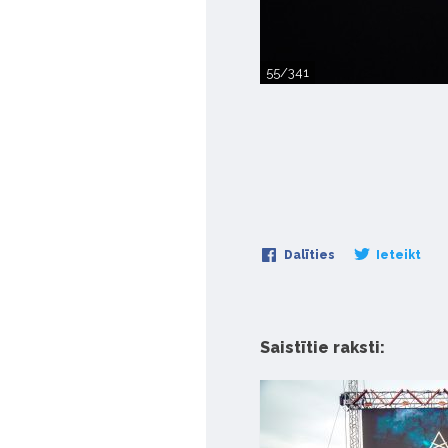
55/341
Dalīties
Ieteikt
Saistītie raksti: