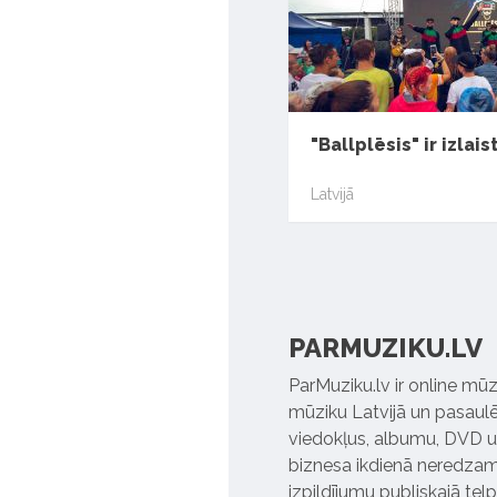
"Ballplēsis" ir izlais
Latvijā
PARMUZIKU.LV
ParMuziku.lv ir online mūz
mūziku Latvijā un pasaulē. 
viedokļus, albumu, DVD un
biznesa ikdienā neredzamo
izpildījumu publiskajā tel