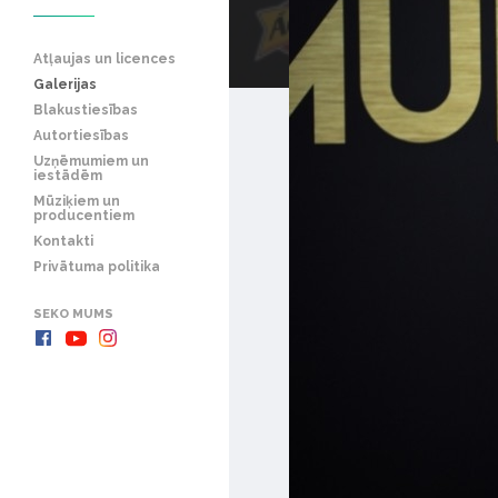
Atļaujas un licences
Galerijas
Blakustiesības
Autortiesības
Uzņēmumiem un
iestādēm
Mūziķiem un
producentiem
Kontakti
Privātuma politika
SEKO MUMS