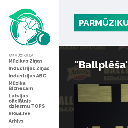
PARMŪZIKU
PARMŪZIKU.LV
Mūzikas Ziņas
"Ballplēša
Industrijas Ziņas
Industrijas ABC
Mūzika
Biznesam
Latvijas
oficiālais
dziesmu TOPS
RIGaLIVE
Arhīvs