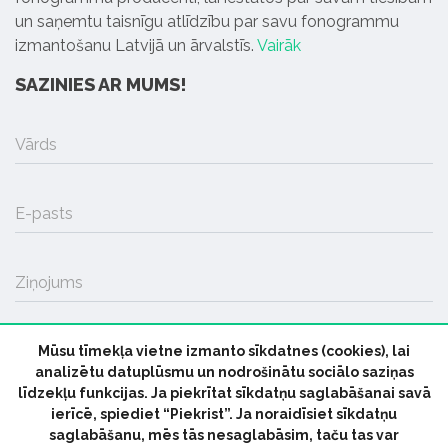
un saņemtu taisnīgu atlīdzību par savu fonogrammu
izmantošanu Latvijā un ārvalstīs.
Vairāk
SAZINIES AR MUMS!
Vārds
E-pasts
Ziņojums
Mūsu tīmekļa vietne izmanto sīkdatnes (cookies), lai
SŪTĪT
analizētu datuplūsmu un nodrošinātu sociālo saziņas
līdzekļu funkcijas. Ja piekrītat sīkdatņu saglabāšanai savā
ierīcē, spiediet “Piekrist”. Ja noraidīsiet sīkdatņu
saglabāšanu, mēs tās nesaglabāsim, taču tas var