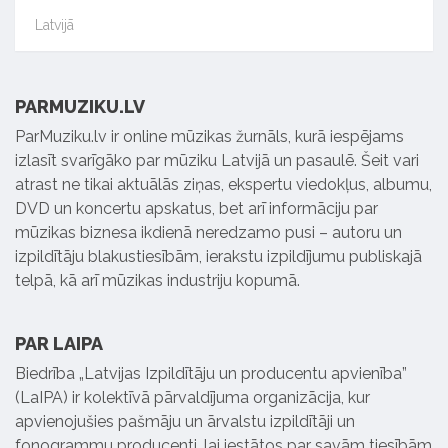
Latvijā
PARMUZIKU.LV
ParMuziku.lv ir online mūzikas žurnāls, kurā iespējams
izlasīt svarīgāko par mūziku Latvijā un pasaulē. Šeit vari
atrast ne tikai aktuālās ziņas, ekspertu viedokļus, albumu,
DVD un koncertu apskatus, bet arī informāciju par
mūzikas biznesa ikdienā neredzamo pusi – autoru un
izpildītāju blakustiesībām, ierakstu izpildījumu publiskajā
telpā, kā arī mūzikas industriju kopumā.
PAR LAIPA
Biedrība „Latvijas Izpildītāju un producentu apvienība”
(LaIPA) ir kolektīvā pārvaldījuma organizācija, kur
apvienojušies pašmāju un ārvalstu izpildītāji un
fonogrammu producenti, lai iestātos par savām tiesībām