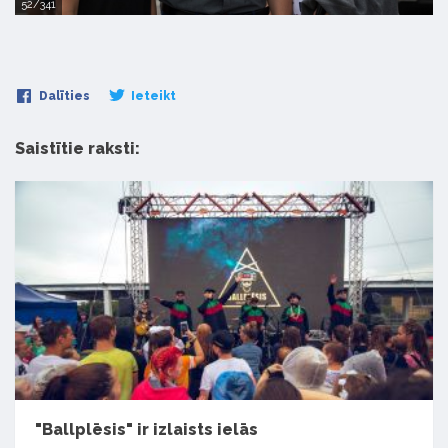
52/341
Dalīties
Ieteikt
Saistītie raksti:
"Ballplēsis" ir izlaists ielās