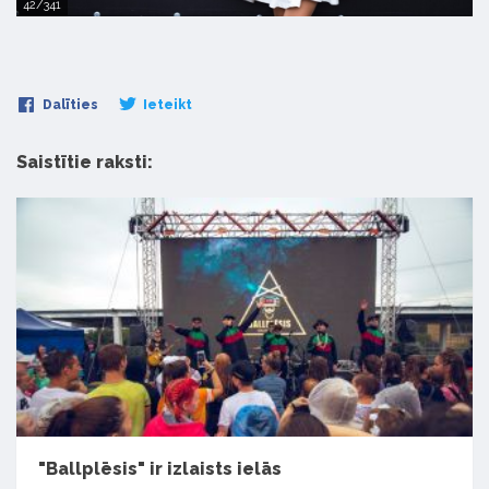
42/341
Dalīties
Ieteikt
Saistītie raksti:
"Ballplēsis" ir izlaists ielās