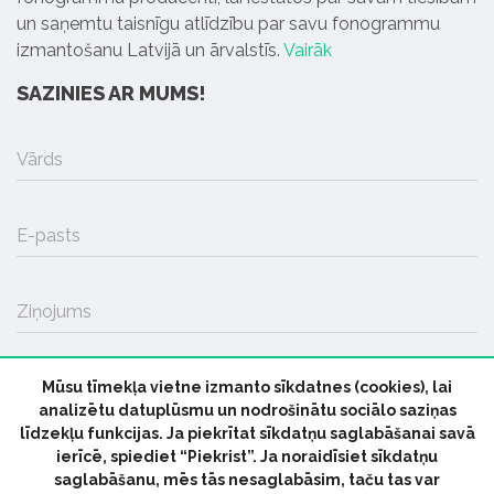
un saņemtu taisnīgu atlīdzību par savu fonogrammu
izmantošanu Latvijā un ārvalstīs.
Vairāk
SAZINIES AR MUMS!
Vārds
E-pasts
Ziņojums
Mūsu tīmekļa vietne izmanto sīkdatnes (cookies), lai
SŪTĪT
analizētu datuplūsmu un nodrošinātu sociālo saziņas
līdzekļu funkcijas. Ja piekrītat sīkdatņu saglabāšanai savā
ierīcē, spiediet “Piekrist”. Ja noraidīsiet sīkdatņu
saglabāšanu, mēs tās nesaglabāsim, taču tas var