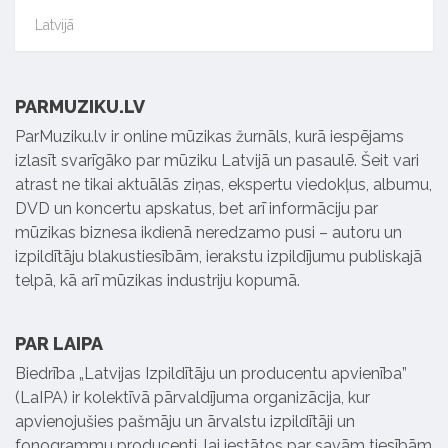
Latvijā
PARMUZIKU.LV
ParMuziku.lv ir online mūzikas žurnāls, kurā iespējams
izlasīt svarīgāko par mūziku Latvijā un pasaulē. Šeit vari
atrast ne tikai aktuālās ziņas, ekspertu viedokļus, albumu,
DVD un koncertu apskatus, bet arī informāciju par
mūzikas biznesa ikdienā neredzamo pusi – autoru un
izpildītāju blakustiesībām, ierakstu izpildījumu publiskajā
telpā, kā arī mūzikas industriju kopumā.
PAR LAIPA
Biedrība „Latvijas Izpildītāju un producentu apvienība”
(LaIPA) ir kolektīvā pārvaldījuma organizācija, kur
apvienojušies pašmāju un ārvalstu izpildītāji un
fonogrammu producenti, lai iestātos par savām tiesībām