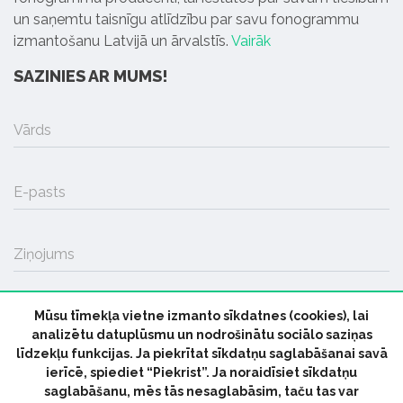
un saņemtu taisnīgu atlīdzību par savu fonogrammu
izmantošanu Latvijā un ārvalstīs.
Vairāk
SAZINIES AR MUMS!
Vārds
E-pasts
Ziņojums
Mūsu tīmekļa vietne izmanto sīkdatnes (cookies), lai
SŪTĪT
analizētu datuplūsmu un nodrošinātu sociālo saziņas
līdzekļu funkcijas. Ja piekrītat sīkdatņu saglabāšanai savā
ierīcē, spiediet “Piekrist”. Ja noraidīsiet sīkdatņu
saglabāšanu, mēs tās nesaglabāsim, taču tas var