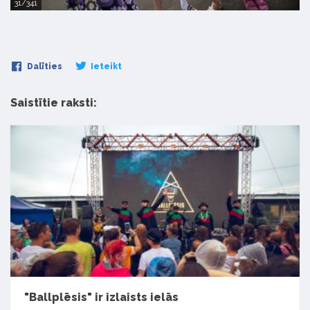
31/341
Dalīties
Ieteikt
Saistītie raksti:
"Ballplēsis" ir izlaists ielās