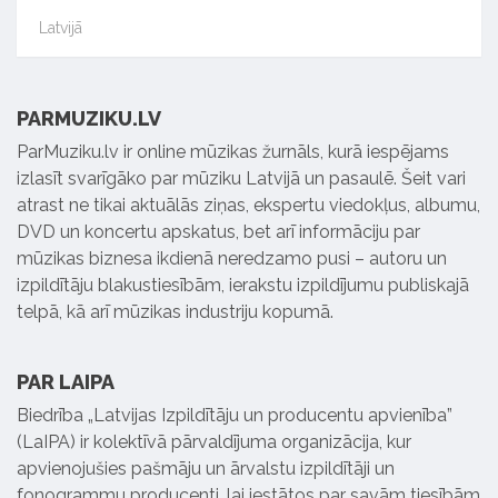
Latvijā
PARMUZIKU.LV
ParMuziku.lv ir online mūzikas žurnāls, kurā iespējams
izlasīt svarīgāko par mūziku Latvijā un pasaulē. Šeit vari
atrast ne tikai aktuālās ziņas, ekspertu viedokļus, albumu,
DVD un koncertu apskatus, bet arī informāciju par
mūzikas biznesa ikdienā neredzamo pusi – autoru un
izpildītāju blakustiesībām, ierakstu izpildījumu publiskajā
telpā, kā arī mūzikas industriju kopumā.
PAR LAIPA
Biedrība „Latvijas Izpildītāju un producentu apvienība”
(LaIPA) ir kolektīvā pārvaldījuma organizācija, kur
apvienojušies pašmāju un ārvalstu izpildītāji un
fonogrammu producenti, lai iestātos par savām tiesībām